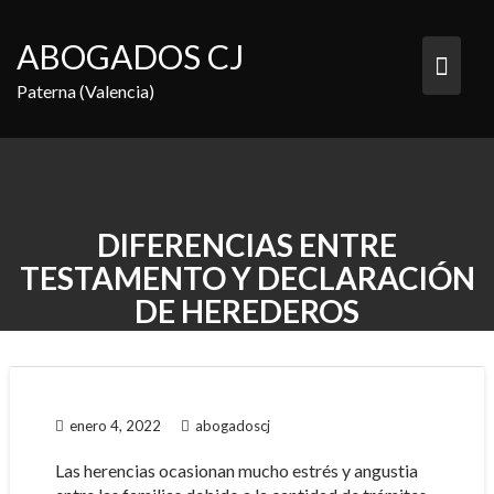
Saltar
al
ABOGADOS CJ
contenido
Paterna (Valencia)
DIFERENCIAS ENTRE
TESTAMENTO Y DECLARACIÓN
DE HEREDEROS
enero 4, 2022
abogadoscj
Las herencias ocasionan mucho estrés y angustia