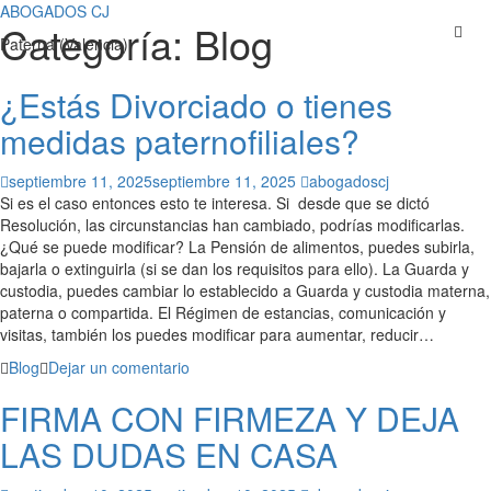
ABOGADOS CJ
Categoría:
Blog
Saltar
Paterna (Valencia)
al
contenido
¿Estás Divorciado o tienes
medidas paternofiliales?
septiembre 11, 2025
septiembre 11, 2025
abogadoscj
Si es el caso entonces esto te interesa. Si desde que se dictó
Resolución, las circunstancias han cambiado, podrías modificarlas.
¿Qué se puede modificar? La Pensión de alimentos, puedes subirla,
bajarla o extinguirla (si se dan los requisitos para ello). La Guarda y
custodia, puedes cambiar lo establecido a Guarda y custodia materna,
paterna o compartida. El Régimen de estancias, comunicación y
visitas, también los puedes modificar para aumentar, reducir…
Blog
Dejar un comentario
FIRMA CON FIRMEZA Y DEJA
LAS DUDAS EN CASA