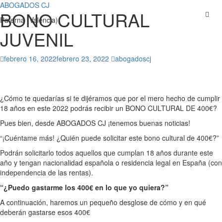
ABOGADOS CJ
BONO CULTURAL
Saltar
Paterna (Valencia)
al
JUVENIL
contenido
febrero 16, 2022
febrero 23, 2022
abogadoscj
¿Cómo te quedarías si te dijéramos que por el mero hecho de cumplir
18 años en este 2022 podrás recibir un BONO CULTURAL DE 400€?
Pues bien, desde ABOGADOS CJ ¡tenemos buenas noticias!
“¡Cuéntame más! ¿Quién puede solicitar este bono cultural de 400€?”
Podrán solicitarlo todos aquellos que cumplan 18 años durante este
año y tengan nacionalidad española o residencia legal en España (con
independencia de las rentas).
“¿Puedo gastarme los 400€ en lo que yo quiera?”
A continuación, haremos un pequeño desglose de cómo y en qué
deberán gastarse esos 400€