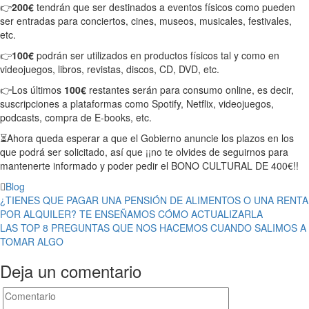
👉
200€
tendrán que ser destinados a eventos físicos como pueden
ser entradas para conciertos, cines, museos, musicales, festivales,
etc.
👉
100€
podrán ser utilizados en productos físicos tal y como en
videojuegos, libros, revistas, discos, CD, DVD, etc.
👉Los últimos
100€
restantes serán para consumo online, es decir,
suscripciones a plataformas como Spotify, Netflix, videojuegos,
podcasts, compra de E-books, etc.
⏳Ahora queda esperar a que el Gobierno anuncie los plazos en los
que podrá ser solicitado, así que ¡¡no te olvides de seguirnos para
mantenerte informado y poder pedir el BONO CULTURAL DE 400€!!
Blog
Navegación
¿TIENES QUE PAGAR UNA PENSIÓN DE ALIMENTOS O UNA RENTA
POR ALQUILER? TE ENSEÑAMOS CÓMO ACTUALIZARLA
de
LAS TOP 8 PREGUNTAS QUE NOS HACEMOS CUANDO SALIMOS A
entradas
TOMAR ALGO
Deja un comentario