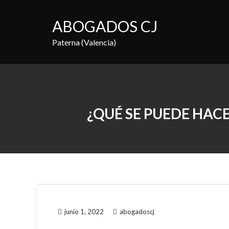
Saltar
al
ABOGADOS CJ
contenido
Paterna (Valencia)
¿QUÉ SE PUEDE HAC
junio 1, 2022
abogadoscj