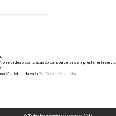
.
o se ceden o comunican datos a terceros para prestar este servic
s.
mación detallada en la
Política de Privacidad
.
© Todos los derechos reservados 2016