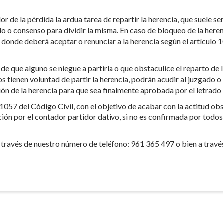
or de la pérdida la ardua tarea de repartir la herencia, que suele s
o o consenso para dividir la misma. En caso de bloqueo de la heren
s, donde deberá aceptar o renunciar a la herencia según el artículo
e que alguno se niegue a partirla o que obstaculice el reparto de l
 tienen voluntad de partir la herencia, podrán acudir al juzgado o
ción de la herencia para que sea finalmente aprobada por el letrado d
1057 del Código Civil, con el objetivo de acabar con la actitud obs
ción por el contador partidor dativo, si no es confirmada por todo
través de nuestro número de teléfono: 961 365 497 o bien a trave